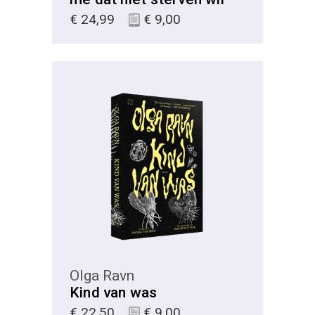
€
24,99
€
9,00
KIES
Olga Ravn
Kind van was
€
22,50
€
9,00