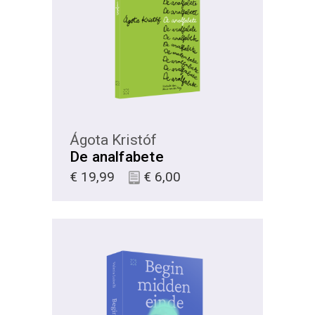
KIES
Ágota Kristóf
De analfabete
€
19,99
€
6,00
KIES