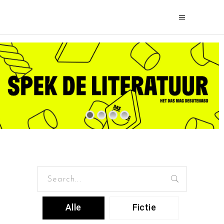
Search
for:
Alle
Fictie