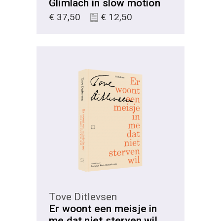
Glimlach in slow motion
€
37,50
€
12,50
KIES
Tove Ditlevsen
Er woont een meisje in
me dat niet sterven wil