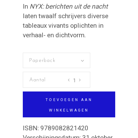
In
NYX: berichten uit de nacht
laten twaalf schrijvers diverse
tableaux vivants oplichten in
verhaal- en dichtvorm.
Paperback
NYX:
verhalen
uit
TOEVOEGEN AAN
de
WINKELWAGEN
nacht
aantal
ISBN:
9789082821420
Verschijningsdatum:
31 oktober