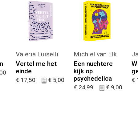
KIES :)
KIES :)
Valeria Luiselli
Michiel van Elk
Ja
n
Vertel me het
Een nuchtere
W
einde
kijk op
g
00
psychedelica
€
17,50
€
5,00
€
€
24,99
€
9,00