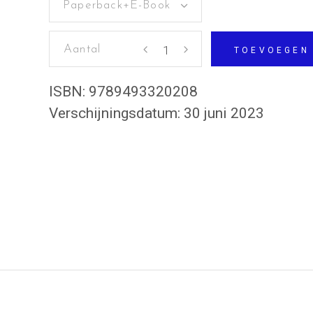
Paperback+E-Book
Shakespeare
TOEVOEGEN
kent
me
ISBN:
9789493320208
beter
Verschijningsdatum:
30 juni 2023
dan
mijn
lief
aantal