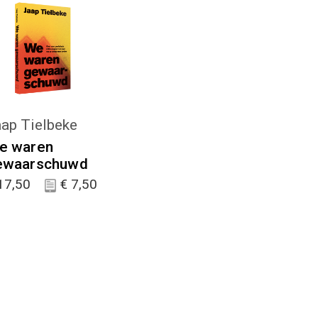
KIES :)
ap Tielbeke
e waren
ewaarschuwd
17,50
€
7,50