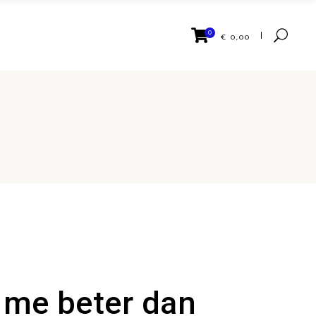
0
€
0,00
Geen producten in de
winkelwagen
 me beter dan