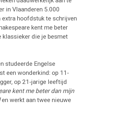
leken daadwerkelijk aan te
 er in Vlaanderen 5.000
 extra hoofdstuk te schrijven
Shakespeare kent me beter
e klassieker die je besmet
en studeerde Engelse
st een wonderkind: op 11-
ger, op 21-jarige leeftijd
are kent me beter dan mijn
d
en werkt aan twee nieuwe