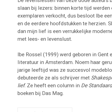
De levenslessen van deze dode auteurs b
slaan bij lezers: binnen korte tijd werden
exemplaren verkocht, dus besloot Ibe een
en de eerdere hoofdstukken te herzien. 
dan mijn lief is een verrukkelijke modern
met lees- en levenslust.
Ibe Rossel (1999) werd geboren in Gent 
literatuur in Amsterdam. Noem haar geru
jarige leeftijd was ze succesvol modeblog
debuteerde ze als schrijver met
Shakespe
lief
. Ze heeft een column in
De Standaar
boeken bij Das Mag.