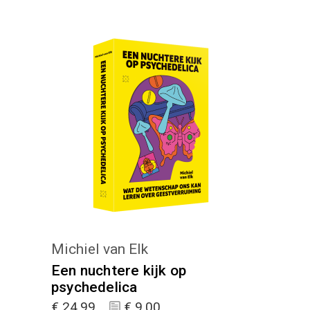
KIES :)
Michiel van Elk
Een nuchtere kijk op
psychedelica
€
24,99
€
9,00