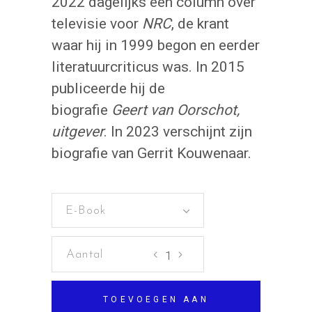
2022 dagelijks een column over
televisie voor
NRC
, de krant
waar hij in 1999 begon en eerder
literatuurcriticus was. In 2015
publiceerde hij de
biografie
Geert van Oorschot
,
uitgever
. In 2023 verschijnt zijn
biografie van Gerrit Kouwenaar.
E-Book
Kijkt
u
nog?
TOEVOEGEN AAN
aantal