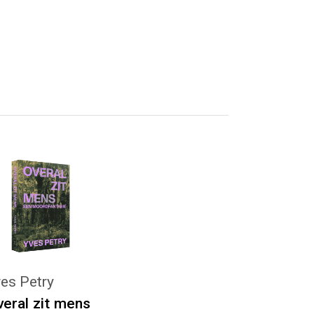
KIES :)
es Petry
eral zit mens