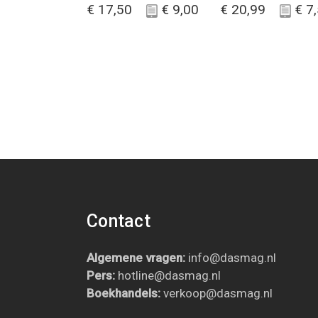
€
17,50
€
9,00
€
20,99
€
7,
Contact
Algemene vragen:
info@dasmag.nl
Pers:
hotline@dasmag.nl
B
oekhandels:
verkoop@dasmag.nl