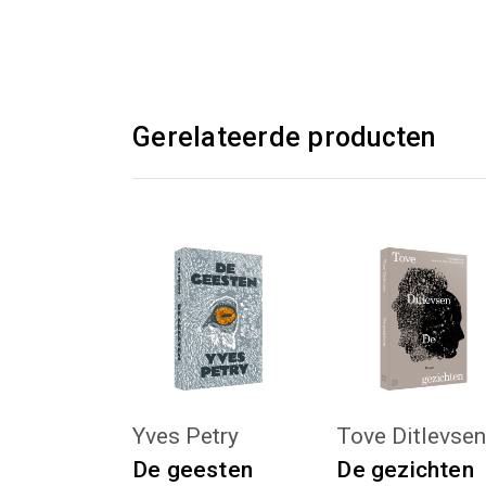
Gerelateerde producten
KIES :)
KIES :)
Yves Petry
Tove Ditlevse
De geesten
De gezichten