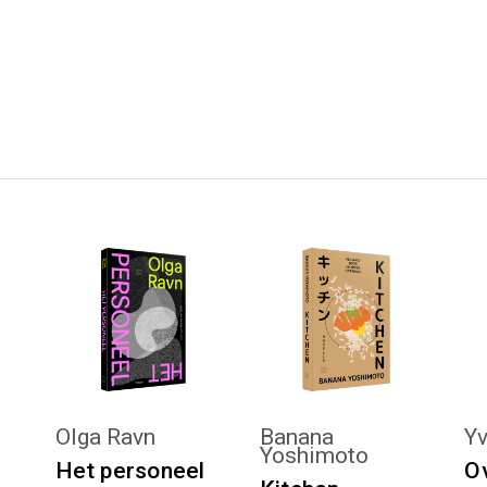
KIES :)
KIES :)
n
Olga Ravn
Banana
Yv
Yoshimoto
Het personeel
Ov