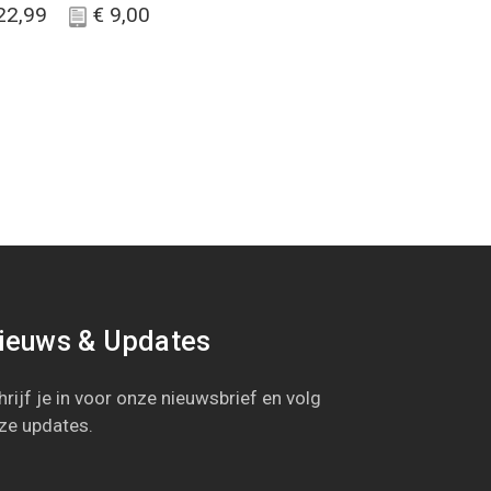
22,99
€
9,00
ieuws & Updates
rijf je in
voor onze nieuwsbrief en
volg
ze updates
.