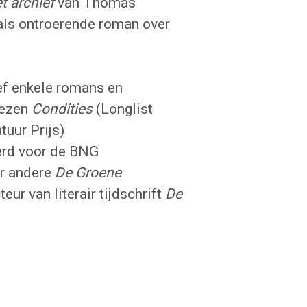
t archief
van Thomas
als ontroerende roman over
ef enkele romans en
rezen
Condities
(Longlist
tuur Prijs)
rd voor de BNG
der andere
De Groene
eur van literair tijdschrift
De