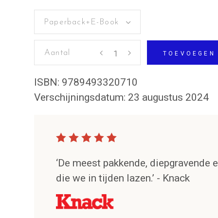
Paperback+E-Book
Het
TOEVOEGEN
archief
aantal
ISBN:
9789493320710
Verschijningsdatum:
23 augustus 2024
‘De meest pakkende, diepgravende 
die we in tijden lazen.’ - Knack