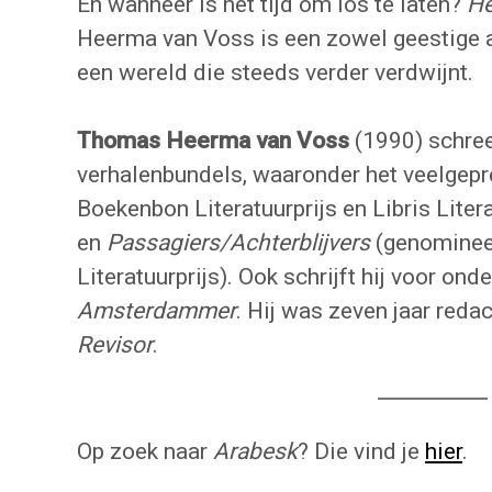
En wanneer is het tijd om los te laten?
He
Heerma van Voss is een zowel geestige 
een wereld die steeds verder verdwijnt.
Thomas Heerma van Voss
(1990) schre
verhalenbundels, waaronder het veelgep
Boekenbon Literatuurprijs en Libris Litera
en
Passagiers/Achterblijvers
(genominee
Literatuurprijs). Ook schrijft hij voor on
Amsterdammer
. Hij was zeven jaar redact
Revisor
.
Op zoek naar
Arabesk
? Die vind je
hier
.