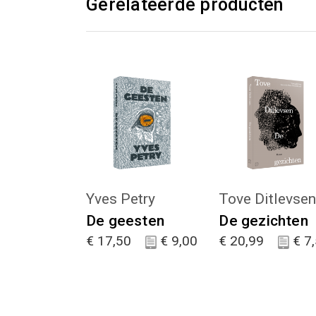
Gerelateerde producten
KIES :)
KIES :)
Yves Petry
Tove Ditlevse
De geesten
De gezichten
€
17,50
€
9,00
€
20,99
€
7,