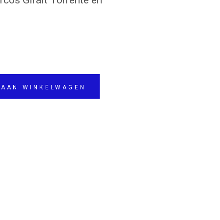
rcos Giralt Torrente en
 AAN WINKELWAGEN