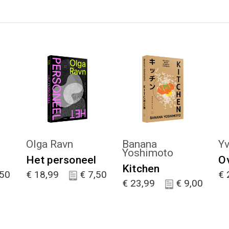
KIES :)
KIES :)
n
Olga Ravn
Banana
Yv
Yoshimoto
Het personeel
Ov
Kitchen
50
€
18,99
€
7,50
€
€
23,99
€
9,00