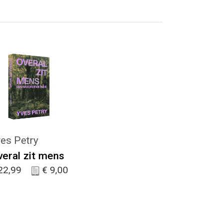
KIES :)
es Petry
eral zit mens
22,99
€
9,00