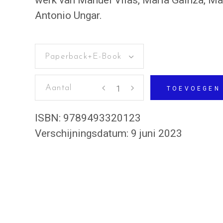
werk van Manuel Vilas, María Gainza, Ma
Antonio Ungar.
Paperback+E-Book
Feria
TOEVOEGEN
aantal
ISBN:
9789493320123
Verschijningsdatum:
9 juni 2023