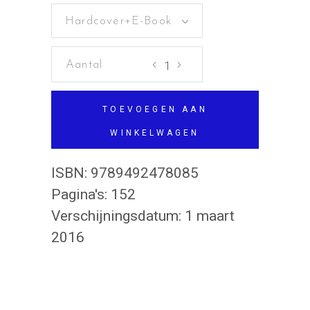
Hardcover+E-Book
As
in
tas
TOEVOEGEN AAN
aantal
WINKELWAGEN
ISBN:
9789492478085
Pagina's:
152
Verschijningsdatum:
1 maart
2016