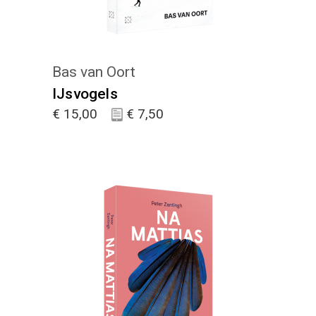
Bas van Oort
IJsvogels
€
15,00
€
7,50
KIES :)