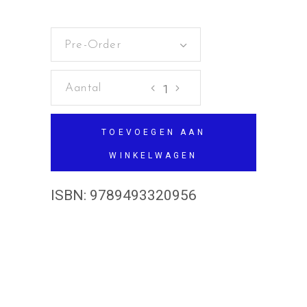
Pre-Order
We
moeten
het
TOEVOEGEN AAN
hebben
WINKELWAGEN
over
het
ISBN:
9789493320956
gezin
aantal