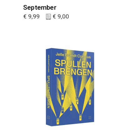
September
€
9,99
€
9,00
KIES :)