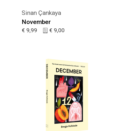
Sinan Çankaya
November
€
9,99
€
9,00
KIES :)