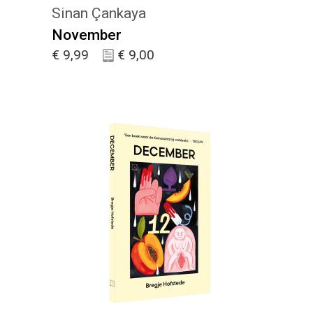
Sinan Çankaya
November
€
9,99
€
9,00
KIES :)