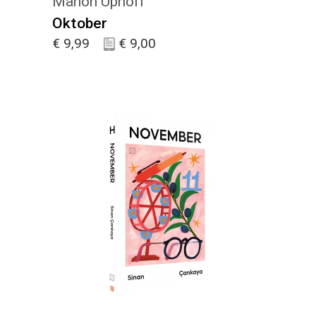
Manon Uphoff
Oktober
€
9,99
€
9,00
KIES :)